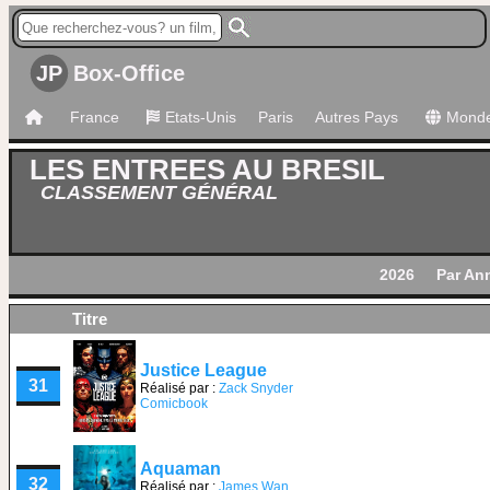
JP
Box-Office
France
Etats-Unis
Paris
Autres Pays
Mond
LES ENTREES AU BRESIL
CLASSEMENT GÉNÉRAL
2026
Par An
Titre
Justice League
31
Réalisé par :
Zack Snyder
Comicbook
Aquaman
32
Réalisé par :
James Wan