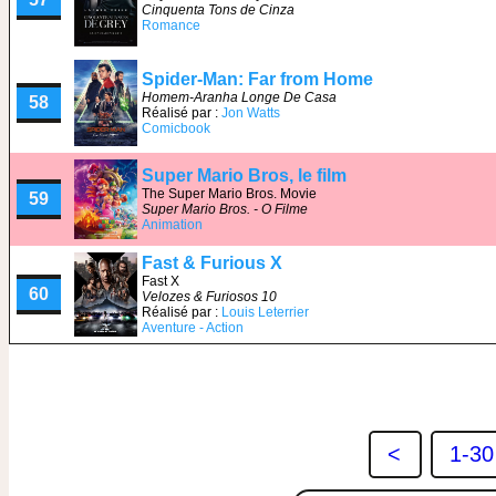
Cinquenta Tons de Cinza
Romance
Spider-Man: Far from Home
Homem-Aranha Longe De Casa
58
Réalisé par :
Jon Watts
Comicbook
Super Mario Bros, le film
The Super Mario Bros. Movie
59
Super Mario Bros. - O Filme
Animation
Fast & Furious X
Fast X
60
Velozes & Furiosos 10
Réalisé par :
Louis Leterrier
Aventure - Action
<
1-30