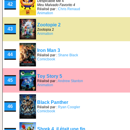
Despicable Me 4
42
Meu Malvado Favorito 4
Réalisé par :
Chris Renaud
Animation
Zootopie 2
43
Zootopia 2
Animation
Iron Man 3
44
Réalisé par :
Shane Black
Comicbook
Toy Story 5
45
Réalisé par :
Andrew Stanton
Animation
Black Panther
46
Réalisé par :
Ryan Coogler
Comicbook
Shrek 4, il était une fin