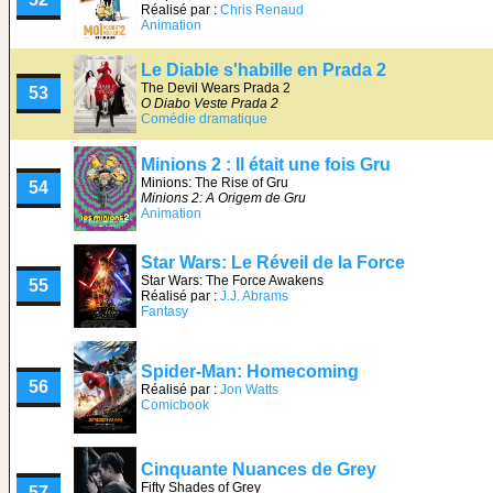
Réalisé par :
Chris Renaud
Animation
Le Diable s'habille en Prada 2
The Devil Wears Prada 2
53
O Diabo Veste Prada 2
Comédie dramatique
Minions 2 : Il était une fois Gru
Minions: The Rise of Gru
54
Minions 2: A Origem de Gru
Animation
Star Wars: Le Réveil de la Force
Star Wars: The Force Awakens
55
Réalisé par :
J.J. Abrams
Fantasy
Spider-Man: Homecoming
56
Réalisé par :
Jon Watts
Comicbook
Cinquante Nuances de Grey
Fifty Shades of Grey
57