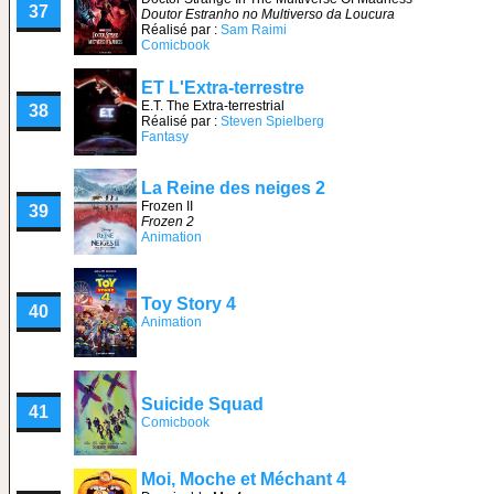
37
Doutor Estranho no Multiverso da Loucura
Réalisé par :
Sam Raimi
Comicbook
ET L'Extra-terrestre
E.T. The Extra-terrestrial
38
Réalisé par :
Steven Spielberg
Fantasy
La Reine des neiges 2
Frozen II
39
Frozen 2
Animation
Toy Story 4
40
Animation
Suicide Squad
41
Comicbook
Moi, Moche et Méchant 4