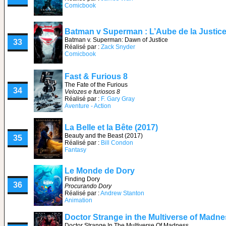
Comicbook
Batman v Superman : L’Aube de la Justic
Batman v. Superman: Dawn of Justice
33
Réalisé par :
Zack Snyder
Comicbook
Fast & Furious 8
The Fate of the Furious
34
Velozes e furiosos 8
Réalisé par :
F. Gary Gray
Aventure - Action
La Belle et la Bête (2017)
Beauty and the Beast (2017)
35
Réalisé par :
Bill Condon
Fantasy
Le Monde de Dory
Finding Dory
36
Procurando Dory
Réalisé par :
Andrew Stanton
Animation
Doctor Strange in the Multiverse of Madn
Doctor Strange In The Multiverse Of Madness