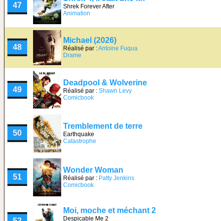
47
Shrek Forever After
Animation
Michael (2026)
48
Réalisé par :
Antoine Fuqua
Drame
Deadpool & Wolverine
49
Réalisé par :
Shawn Levy
Comicbook
Tremblement de terre
50
Earthquake
Catastrophe
Wonder Woman
51
Réalisé par :
Patty Jenkins
Comicbook
Moi, moche et méchant 2
Despicable Me 2
52