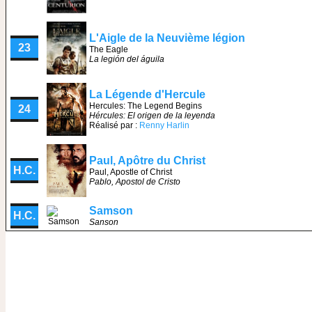
L'Aigle de la Neuvième légion
23
The Eagle
La legión del águila
La Légende d'Hercule
Hercules: The Legend Begins
24
Hércules: El origen de la leyenda
Réalisé par :
Renny Harlin
Paul, Apôtre du Christ
H.C.
Paul, Apostle of Christ
Pablo, Apostol de Cristo
Samson
H.C.
Sanson