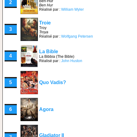
Ben-Hur
2
Ben Hur
Réalisé par :
William Wyler
Troie
Troy
3
Troya
Réalisé par :
Wolfgang Petersen
La Bible
4
La Bibbia (The Bible)
Réalisé par :
John Huston
5
Quo Vadis?
6
Agora
Gladiator II