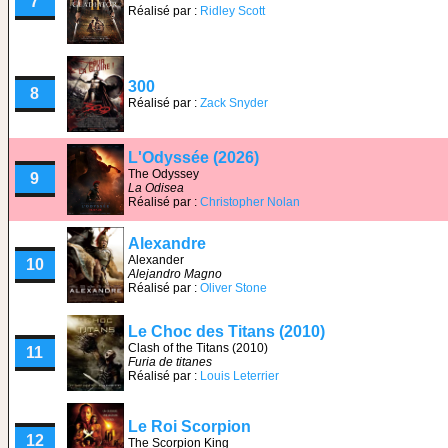
7
Réalisé par :
Ridley Scott
300
8
Réalisé par :
Zack Snyder
L'Odyssée (2026)
The Odyssey
9
La Odisea
Réalisé par :
Christopher Nolan
Alexandre
Alexander
10
Alejandro Magno
Réalisé par :
Oliver Stone
Le Choc des Titans (2010)
Clash of the Titans (2010)
11
Furia de titanes
Réalisé par :
Louis Leterrier
Le Roi Scorpion
12
The Scorpion King