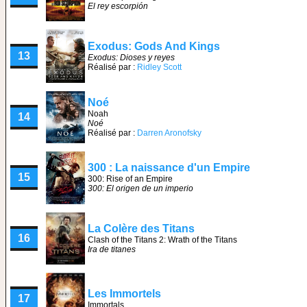
El rey escorpión
Exodus: Gods And Kings
13
Exodus: Dioses y reyes
Réalisé par :
Ridley Scott
Noé
Noah
14
Noé
Réalisé par :
Darren Aronofsky
300 : La naissance d'un Empire
15
300: Rise of an Empire
300: El origen de un imperio
La Colère des Titans
16
Clash of the Titans 2: Wrath of the Titans
Ira de titanes
Les Immortels
17
Immortals