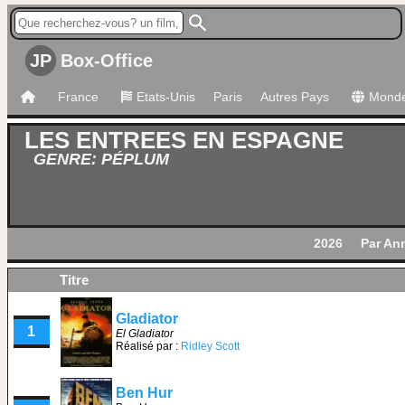
JP
Box-Office
France
Etats-Unis
Paris
Autres Pays
Mond
LES ENTREES EN ESPAGNE
GENRE: PÉPLUM
2026
Par An
Titre
Gladiator
1
El Gladiator
Réalisé par :
Ridley Scott
Ben Hur