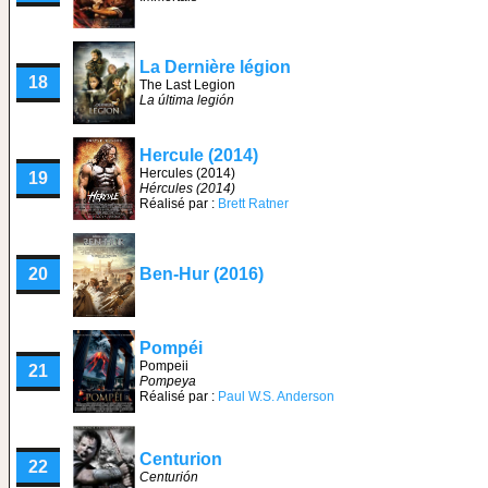
La Dernière légion
18
The Last Legion
La última legión
Hercule (2014)
Hercules (2014)
19
Hércules (2014)
Réalisé par :
Brett Ratner
20
Ben-Hur (2016)
Pompéi
Pompeii
21
Pompeya
Réalisé par :
Paul W.S. Anderson
Centurion
22
Centurión