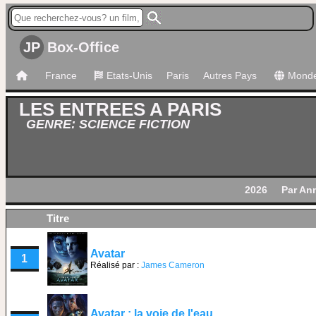
JP
Box-Office
France
Etats-Unis
Paris
Autres Pays
Mond
LES ENTREES A PARIS
GENRE: SCIENCE FICTION
2026
Par An
Titre
Avatar
1
Réalisé par :
James Cameron
Avatar : la voie de l'eau