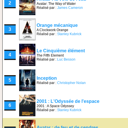
2
Avatar: The Way of Water
Réalisé par :
James Cameron
Orange mécanique
3
A Clockwork Orange
Réalisé par :
Stanley Kubrick
Le Cinquième élément
4
The Fifth Element
Réalisé par :
Luc Besson
Inception
5
Réalisé par :
Christopher Nolan
2001 : L'Odyssée de l'espace
6
2001 : A Space Odyssey
Réalisé par :
Stanley Kubrick
Avatar : de feu et de cendres