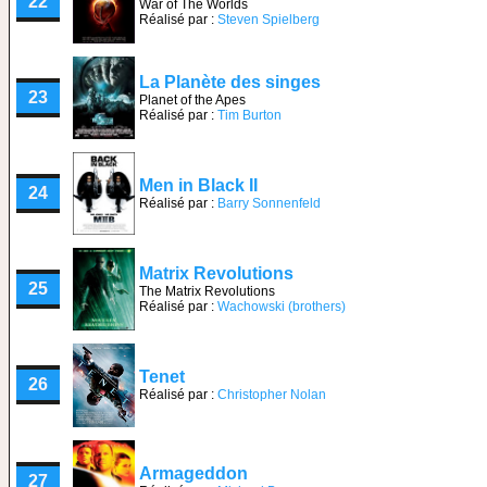
22
War of The Worlds
Réalisé par :
Steven Spielberg
La Planète des singes
23
Planet of the Apes
Réalisé par :
Tim Burton
Men in Black II
24
Réalisé par :
Barry Sonnenfeld
Matrix Revolutions
25
The Matrix Revolutions
Réalisé par :
Wachowski (brothers)
Tenet
26
Réalisé par :
Christopher Nolan
Armageddon
27