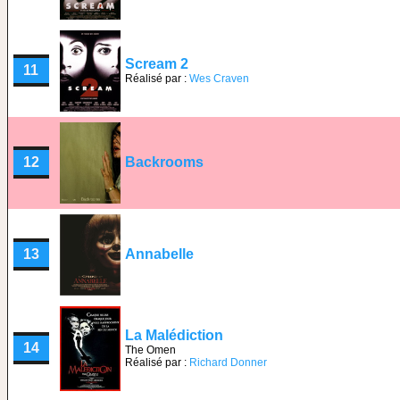
Scream 2
11
Réalisé par :
Wes Craven
12
Backrooms
13
Annabelle
La Malédiction
14
The Omen
Réalisé par :
Richard Donner