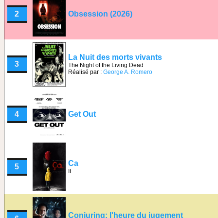
2
Obsession (2026)
La Nuit des morts vivants
3
The Night of the Living Dead
Réalisé par :
George A. Romero
4
Get Out
Ca
5
It
Conjuring: l'heure du jugement