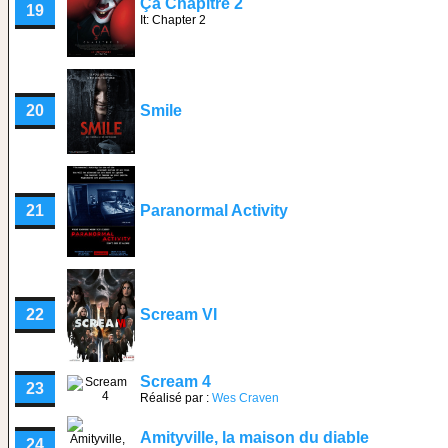
Ça Chapitre 2
19
It: Chapter 2
20
Smile
21
Paranormal Activity
22
Scream VI
Scream 4
23
Réalisé par :
Wes Craven
Amityville, la maison du diable
24