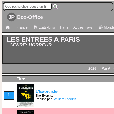
JP
Box-Office
France
Etats-Unis
Paris
Autres Pays
Mond
LES ENTREES A PARIS
GENRE: HORREUR
2026
Par An
Titre
L'Exorciste
1
The Exorcist
Réalisé par :
William Friedkin