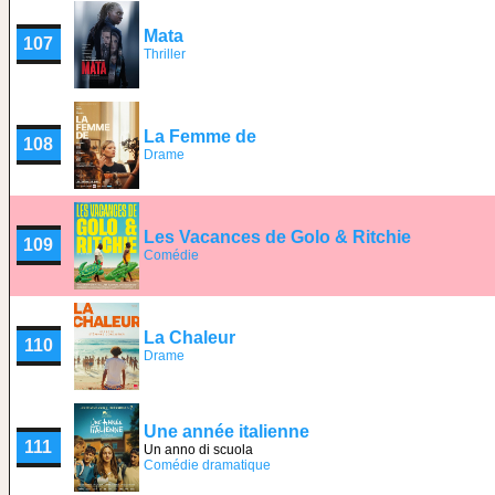
Mata
107
Thriller
La Femme de
108
Drame
Les Vacances de Golo & Ritchie
109
Comédie
La Chaleur
110
Drame
Une année italienne
111
Un anno di scuola
Comédie dramatique