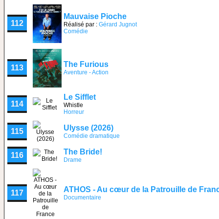
Mauvaise Pioche
112
Réalisé par :
Gérard Jugnot
Comédie
The Furious
113
Aventure - Action
Le Sifflet
114
Whistle
Horreur
Ulysse (2026)
115
Comédie dramatique
The Bride!
116
Drame
ATHOS - Au cœur de la Patrouille de Fran
117
Documentaire