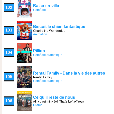
Baise-en-ville
102
Comédie
Biscuit le chien fantastique
103
Charlie the Wonderdog
Animation
Pillion
104
Comédie dramatique
Rental Family - Dans la vie des autres
105
Rental Family
Comédie dramatique
Ce qu'il reste de nous
106
Allly baqi mink (All That's Left of You)
Drame