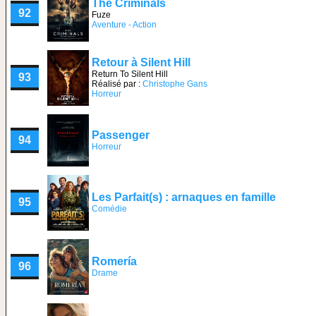
The Criminals
92
Fuze
Aventure - Action
Retour à Silent Hill
Return To Silent Hill
93
Réalisé par :
Christophe Gans
Horreur
Passenger
94
Horreur
Les Parfait(s) : arnaques en famille
95
Comédie
Romería
96
Drame