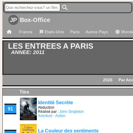
JP
Box-Office
France
Etats-Unis
Paris
Autres Pays
Mond
LES ENTREES A PARIS
ANNEE: 2011
2026
Par An
Titre
Identité Secrète
Abduction
91
Réalisé par :
John Singleton
Aventure - Action
La Couleur des sentiments