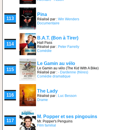
Pina
113
Réalisé par :
Win Wenders
Documentaire
B.A.T. (Bon à Tirer)
Hall Pass
114
Réalisé par :
Peter Farrelly
Comédie
Le Gamin au vélo
Le Gamin au vélo (The Kid With A Bike)
115
Réalisé par :
- Dardenne (frères)
Comédie dramatique
The Lady
116
Réalisé par :
Luc Besson
Drame
M. Popper et ses pingouins
117
Mr. Popper's Penguins
Film familial