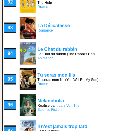
92
The Help
Drame
La Délicatesse
93
Romance
Le Chat du rabbin
94
Le Chat du rabbin (The Rabbi's Cat)
Animation
Tu seras mon fils
95
Tu seras mon fils (You Will Be My Son)
Drame
Melancholia
96
Réalisé par :
Lars Von Trier
Science Fiction
Il n'est jamais trop tard
97