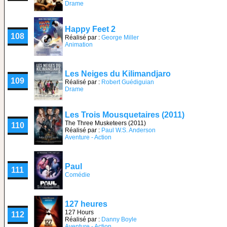
Drame
Happy Feet 2
108
Réalisé par :
George Miller
Animation
Les Neiges du Kilimandjaro
109
Réalisé par :
Robert Guédiguian
Drame
Les Trois Mousquetaires (2011)
The Three Musketeers (2011)
110
Réalisé par :
Paul W.S. Anderson
Aventure - Action
Paul
111
Comédie
127 heures
127 Hours
112
Réalisé par :
Danny Boyle
Aventure - Action