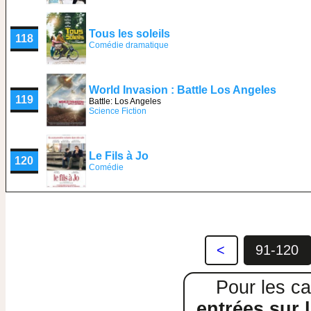
Tous les soleils
118
Comédie dramatique
World Invasion : Battle Los Angeles
119
Battle: Los Angeles
Science Fiction
Le Fils à Jo
120
Comédie
<
91-120
Pour les ca
entrées sur l