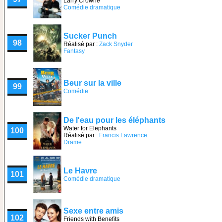
Larry Crowne
Comédie dramatique
Sucker Punch
98
Réalisé par :
Zack Snyder
Fantasy
Beur sur la ville
99
Comédie
De l'eau pour les éléphants
Water for Elephants
100
Réalisé par :
Francis Lawrence
Drame
Le Havre
101
Comédie dramatique
Sexe entre amis
102
Friends with Benefits