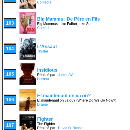
Comédie
Big Mamma : De Père en Fils
103
Big Mommas: Like Father, Like Son
Comédie
L'Assaut
104
Thriller
Insidious
105
Réalisé par :
James Wan
Horreur
Et maintenant on va où?
106
Et maintenant on va où? (Where Do We Go Now?)
Drame
Fighter
The Fighter
107
Réalisé par :
David O. Russell