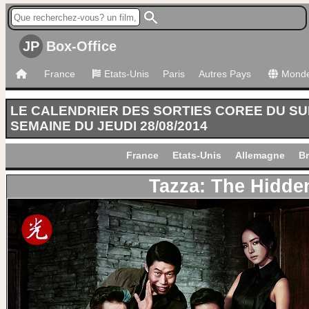
JP
Box-Office
France
Etats-Unis
Paris
Autres Pays
Mond
LE CALENDRIER DES SORTIES COREE DU S
SEMAINE DU JEUDI 28/08/2014
France
Etats-Unis
Allemagne
Br
Tazza: The Hidde