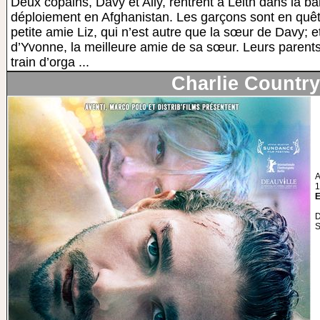
Deux copains, Davy et Ally, rentrent à Leith dans la b
déploiement en Afghanistan. Les garçons sont en quêt
petite amie Liz, qui n’est autre que la sœur de Davy; e
d’Yvonne, la meilleure amie de sa sœur. Leurs parents
train d’orga ...
Charlie Countr
A
1
E
D
S