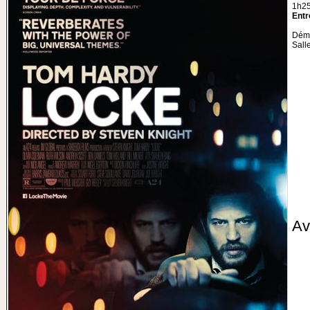
1h2
Entr
Déma
Sall
A