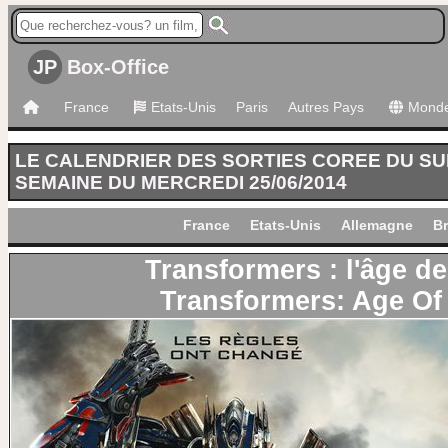
JP
Box-Office
France
Etats-Unis
Paris
Autres Pays
Mond
LE CALENDRIER DES SORTIES COREE DU S
SEMAINE DU MERCREDI 25/06/2014
France
Etats-Unis
Allemagne
Br
Transformers : l'âge de 
Transformers: Age Of 