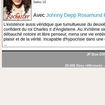
Salles: 10
Avec
Johnny Depp
Rosamund 
L'existence aussi véridique que tumultueuse du deux
confident du roi Charles II d'Angleterre. Au XVIIème s
débauché notoire et libre penseur, mena une vie enti
plaisir et de la vérité. Incapable d'hypocrisie dans une é
...
JP Box-Offi
25 606 films référencés 