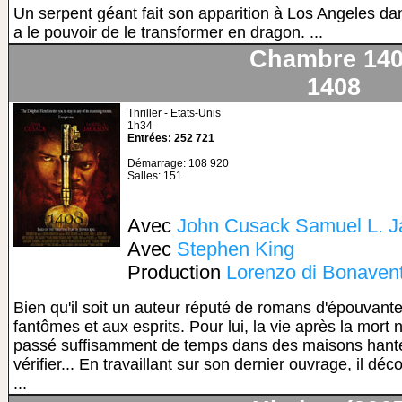
Un serpent géant fait son apparition à Los Angeles da
a le pouvoir de le transformer en dragon. ...
Chambre 14
1408
Thriller - Etats-Unis
1h34
Entrées: 252 721
Démarrage: 108 920
Salles: 151
Avec
John Cusack
Samuel L. 
Avec
Stephen King
Production
Lorenzo di Bonaven
Bien qu'il soit un auteur réputé de romans d'épouvante
fantômes et aux esprits. Pour lui, la vie après la mort n
passé suffisamment de temps dans des maisons hantée
vérifier... En travaillant sur son dernier ouvrage, il dé
...