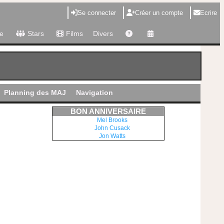
Se connecter
Créer un compte
Ecrire
e
Stars
Films
Divers
Planning des MAJ
Navigation
BON ANNIVERSAIRE
Mel Brooks
John Cusack
Jon Watts