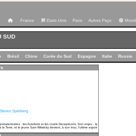
France
Etats-Unis
Paris
Autres Pays
Mond
U SUD
e
Brésil
Chine
Corée du Sud
Espagne
Italie
Russie
rs
Steven Spielberg
aterrestres : les Autobots et les cruels Decepticons. Son enjeu : la
 la Terre, et le jeune Sam Witwicky devient, à son insu, l'ultime espoir