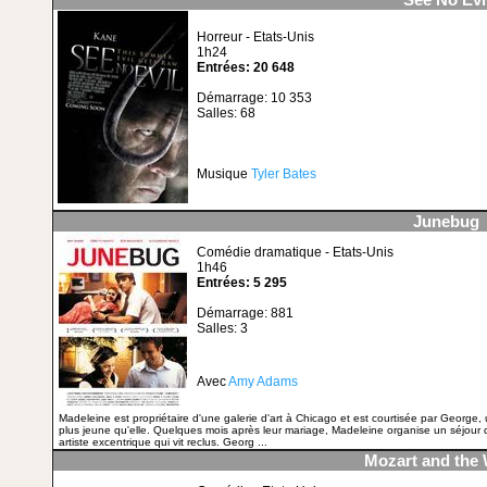
See No Evi
Horreur - Etats-Unis
1h24
Entrées: 20 648
Démarrage: 10 353
Salles: 68
Musique
Tyler Bates
Junebug
Comédie dramatique - Etats-Unis
1h46
Entrées: 5 295
Démarrage: 881
Salles: 3
Avec
Amy Adams
Madeleine est propriétaire d'une galerie d'art à Chicago et est courtisée par George,
plus jeune qu'elle. Quelques mois après leur mariage, Madeleine organise un séjour da
artiste excentrique qui vit reclus. Georg ...
Mozart and the