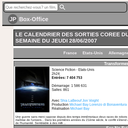
JP
Box-Office
LE CALENDRIER DES SORTIES COREE D
SEMAINE DU JEUDI 28/06/2007
France
Etats-Unis
Allemagn
Transforme
Science Fiction - Etats-Unis
2h24
Entrées: 7 404 753
Démarrage: 1 586 631
Salles: 861
Avec
Shia LaBeouf
Jon Voight
Production
Michael Bay
Lorenzo di Bonaventura
Réalisation
Michael Bay
Une guerre sans merci oppose depuis des temps immémoriaux deux races de robots extr
maîtrise de l'univers... Dans les premières années du 21ème siècle, le conflit s'étend à
de l'humanité. Semblable à des milli ...