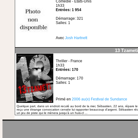
Comédie - Etats-Unis
1h33
Entrées: 1 954
Démarrage: 321
Salles: 1
Avec
Josh Hartnett
13 Tzameti
Thriller - France
1h33
Entrées: 170
Démarrage: 170
Salles: 1
Primé en
2006 au(x) Festival de Sundance
Quelque part, dans un endroit reculé au bord de la mer, Sébastien, 22 ans, répare le
reçu une étrange convocation censée lui rapporter beaucoup d'argent. Sébastien ré
un jeu de piste qui le mènera jusqu'à un huis-cl ...