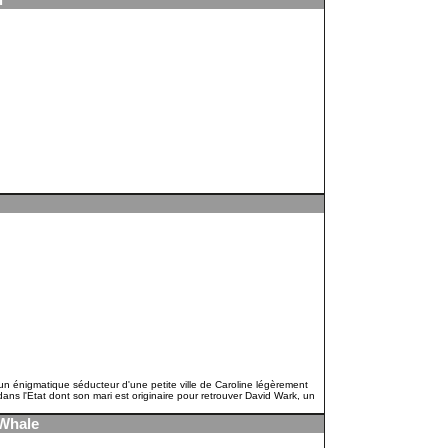
l
 un énigmatique séducteur d'une petite ville de Caroline légèrement
ns l'Etat dont son mari est originaire pour retrouver David Wark, un
 Whale