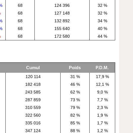
%
68
124 396
32 %
%
68
127 148
32 %
%
68
132 892
34 %
%
68
155 640
40 %
%
68
172 580
44 %
Cumul
Poids
P.D.M.
120 114
31 %
17,9 %
182 418
46 %
12,1 %
243 585
62 %
9,0 %
287 859
73 %
7,7 %
310 559
79 %
2,3 %
322 560
82 %
1,9 %
335 016
85 %
1,7 %
347 124
88 %
1,2 %