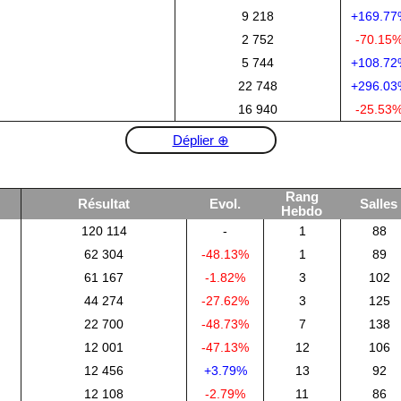
9 218
+169.77
2 752
-70.15
5 744
+108.72
22 748
+296.03
16 940
-25.53
Déplier ⊕
Rang
Résultat
Evol.
Salles
Hebdo
120 114
-
1
88
62 304
-48.13%
1
89
61 167
-1.82%
3
102
44 274
-27.62%
3
125
22 700
-48.73%
7
138
12 001
-47.13%
12
106
12 456
+3.79%
13
92
12 108
-2.79%
11
86