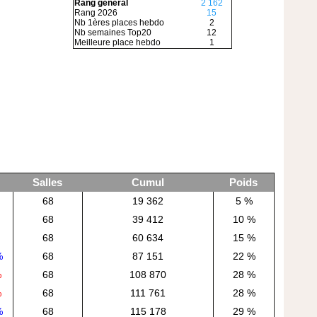
Rang général
2 162
Rang 2026
15
Nb 1ères places hebdo
2
Nb semaines Top20
12
Meilleure place hebdo
1
Salles
Cumul
Poids
68
19 362
5 %
68
39 412
10 %
68
60 634
15 %
%
68
87 151
22 %
%
68
108 870
28 %
%
68
111 761
28 %
%
68
115 178
29 %