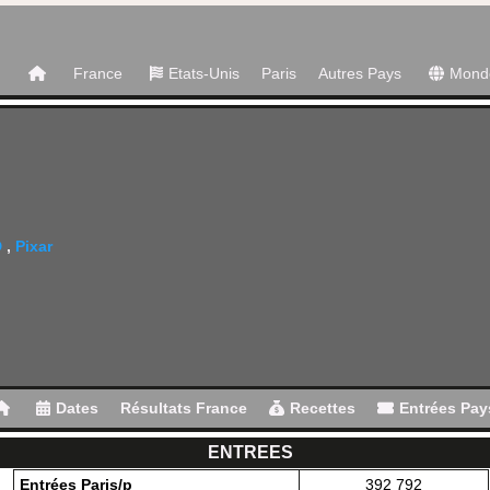
France
Etats-Unis
Paris
Autres Pays
Mond
D
,
Pixar
Dates
Résultats France
Recettes
Entrées Pay
ENTREES
Entrées Paris/p
392 792