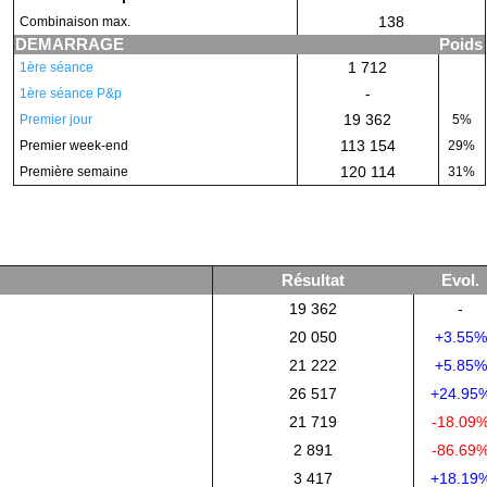
138
Combinaison max.
DEMARRAGE
Poids
1 712
1ère séance
-
1ère séance P&p
19 362
Premier jour
5%
113 154
Premier week-end
29%
120 114
Première semaine
31%
Résultat
Evol.
19 362
-
20 050
+3.55%
21 222
+5.85%
26 517
+24.95
21 719
-18.09
2 891
-86.69
3 417
+18.19