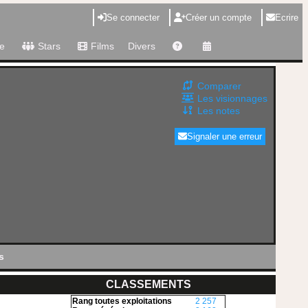
Se connecter
Créer un compte
Ecrire
e
Stars
Films
Divers
Comparer
Les visionnages
Les notes
Signaler une erreur
s
CLASSEMENTS
Rang toutes exploitations
2 257