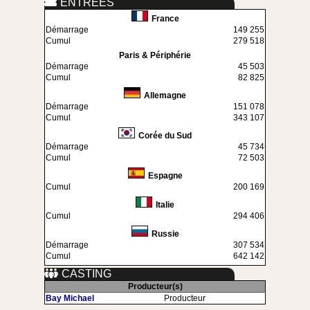
ENTREES
France
Démarrage
149 255
Cumul
279 518
Paris & Périphérie
Démarrage
45 503
Cumul
82 825
Allemagne
Démarrage
151 078
Cumul
343 107
Corée du Sud
Démarrage
45 734
Cumul
72 503
Espagne
Cumul
200 169
Italie
Cumul
294 406
Russie
Démarrage
307 534
Cumul
642 142
CASTING
Producteur(s)
Bay Michael
Producteur