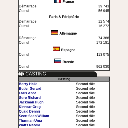
France
Démarrage
39 743
Cumul
56 945
Paris & Périphérie
Démarrage
12 574
Cumul
16 272
Allemagne
Démarrage
74 388
Cumul
172 181
Espagne
Cumul
113 075
Russie
Cumul
962 030
CASTING
Casting
Berry Halle
Second rôle
Butler Gerard
Second rôle
Faris Anna
Second rôle
Gere Richard
Second rôle
Jackman Hugh
Second rôle
Kinnear Greg
Second rôle
Quaid Dennis
Second rôle
Scott Sean William
Second rôle
Thurman Uma
Second rôle
Watts Naomi
Second rôle