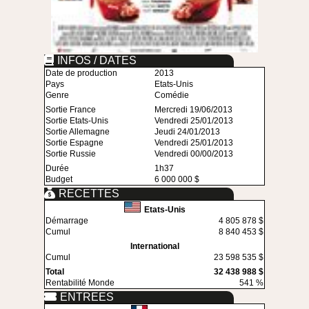
INFOS / DATES
Date de production
2013
Pays
Etats-Unis
Genre
Comédie
Sortie France
Mercredi 19/06/2013
Sortie Etats-Unis
Vendredi 25/01/2013
Sortie Allemagne
Jeudi 24/01/2013
Sortie Espagne
Vendredi 25/01/2013
Sortie Russie
Vendredi 00/00/2013
Durée
1h37
Budget
6 000 000 $
RECETTES
Etats-Unis
Démarrage
4 805 878 $
Cumul
8 840 453 $
International
Cumul
23 598 535 $
Total
32 438 988 $
Rentabilité Monde
541 %
ENTREES