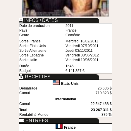
INFOS / DATES
Date de production
2011
Pays
France
Genre
Comédie
Sortie France
Mercredi 16/02/2011
Sortie Etats-Unis
Vendredi 07/10/2011
Sortie Allemagne
Jeudi 03/11/2011
Sortie Espagne
Vendredi 08/06/2012
Sortie Italie
Vendredi 10/06/2011
Durée
1h46
Budget
6 141 357 €
RECETTES
Etats-Unis
Démarrage
26 636 $
Cumul
719 823 $
International
Cumul
22 547 488 $
Total
23 267 311 $
Rentabilité Monde
379 %
ENTREES
France