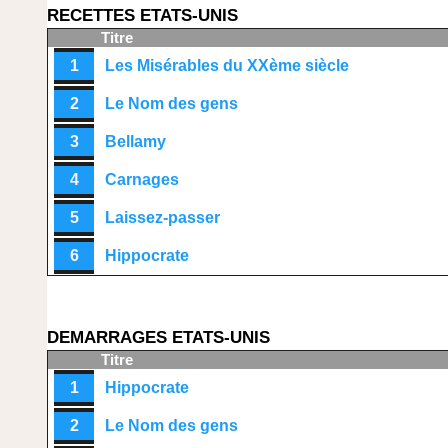
RECETTES ETATS-UNIS
Titre
1
Les Misérables du XXème siècle
2
Le Nom des gens
3
Bellamy
4
Carnages
5
Laissez-passer
6
Hippocrate
DEMARRAGES ETATS-UNIS
Titre
1
Hippocrate
2
Le Nom des gens