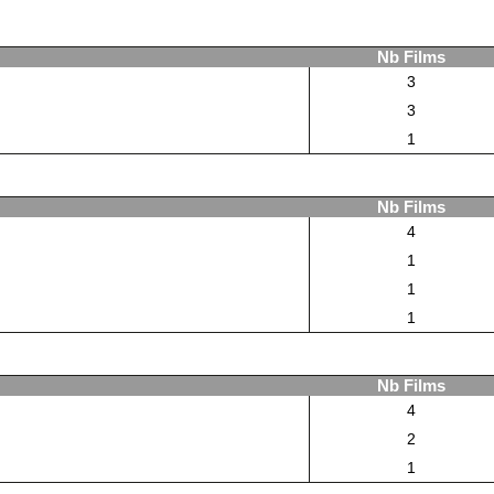
Nb Films
3
3
1
Nb Films
4
1
1
1
Nb Films
4
2
1