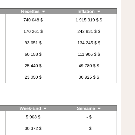
Recettes
Inflation
740 048 $
1 915 319 $ $
170 261 $
242 831 $ $
93 651 $
134 245 $ $
60 158 $
111 906 $ $
25 440 $
49 780 $ $
23 050 $
30 925 $ $
Week-End
Semaine
5 908 $
- $
30 372 $
- $