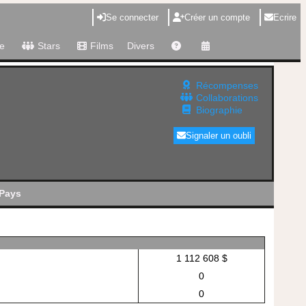
Se connecter
Créer un compte
Ecrire
e
Stars
Films
Divers
Récompenses
Collaborations
Biographie
Signaler un oubli
Pays
1 112 608 $
0
0