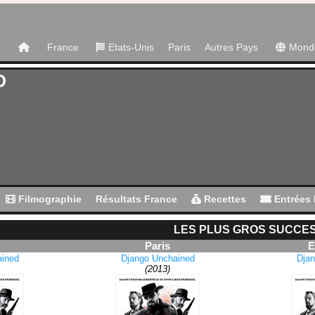
France
Etats-Unis
Paris
Autres Pays
Mond
O
Filmographie
Résultats France
Recettes
Entrées 
LES PLUS GROS SUCCE
Paris
E
ained
Django Unchained
Djan
(2013)