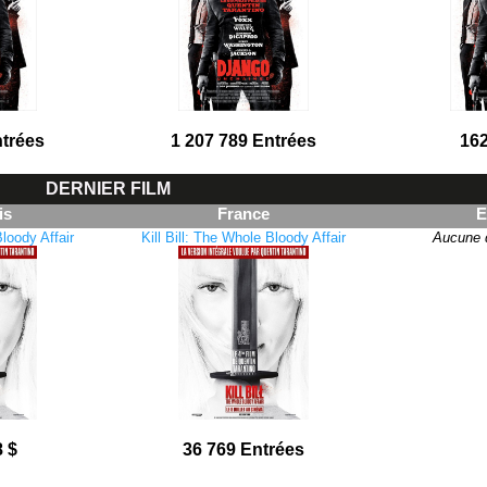
ntrées
1 207 789 Entrées
162
DERNIER FILM
is
France
E
Bloody Affair
Kill Bill: The Whole Bloody Affair
Aucune 
8 $
36 769 Entrées