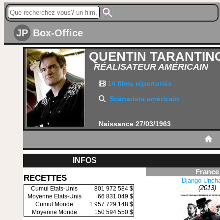
JP
Box-Office
QUENTIN TARANTIN
RÉALISATEUR AMÉRICAIN
14 films répertoriés
Scénariste américain
Naissance 27/03/1963
INFOS
France
RECETTES
Django Unch
(2013)
Cumul Etats-Unis
801 972 584 $
Moyenne Etats-Unis
66 831 049 $
Cumul Monde
1 957 729 148 $
Moyenne Monde
150 594 550 $