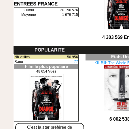
ENTREES FRANCE
Cumul
20 156 576
Moyenne
1 679 715
4 303 569 E
POPULARITE
Etats-Un
Nb visites
50 956
Rang
77
Kill Bill: The Whole 
Film le plus populaire
48 654 Vues
6 002 53
C'est la star préférée de