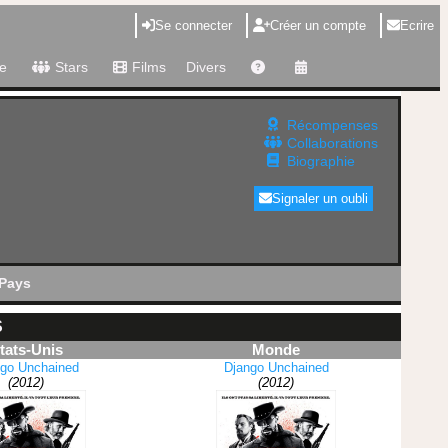
Se connecter
Créer un compte
Ecrire
e
Stars
Films
Divers
Récompenses
Collaborations
Biographie
Signaler un oubli
Pays
S
tats-Unis
Monde
go Unchained
Django Unchained
(2012)
(2012)